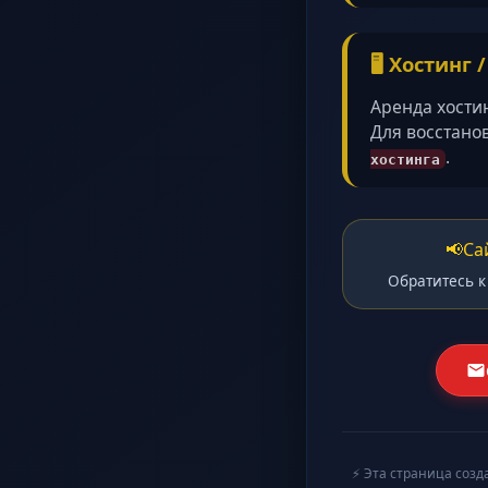
🖥️ Хостинг 
Аренда хости
Для восстано
.
хостинга
📢
Са
Обратитесь к
⚡ Эта страница созд