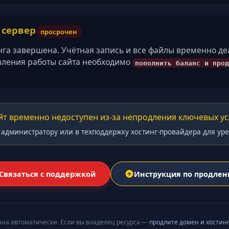
/ сервер
просрочен
нга завершена. Учётная запись и все файлы временно д
вления работы сайта необходимо
пополнить баланс и прод
йт временно недоступен из-за непродления ключевых ус
 администратору или в техподдержку хостинг-провайдера для ур
Связаться с поддержкой
Инструкция по продле
ана автоматически. Если вы владелец ресурса —
продлите домен и хостин