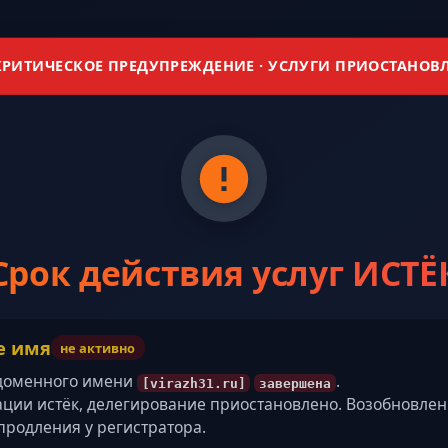
РИТИЧЕСКОЕ ПРЕДУПРЕЖДЕНИЕ · УСЛУГИ ПРИОСТАНОВ
Срок действия услуг ИСТЁ
е имя
не активно
 доменного имени
.
[virazh31.ru]
завершена
ации истёк, делегирование приостановлено. Возобновле
продления у регистратора.