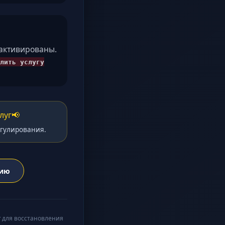
еактивированы.
лить услугу
луг
📢
егулирования.
нию
г
для восстановления