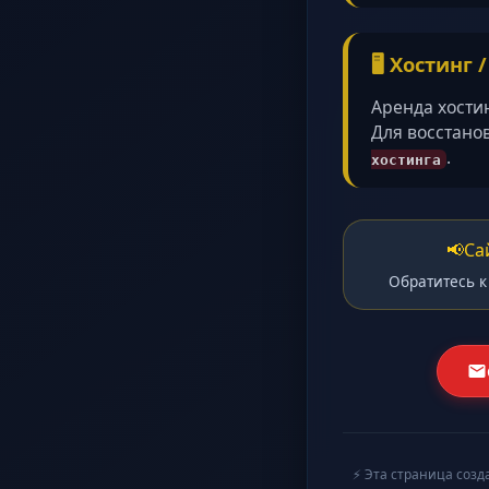
🖥️ Хостинг 
Аренда хости
Для восстано
.
хостинга
📢
Са
Обратитесь к
⚡ Эта страница созд