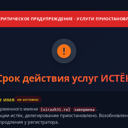
РИТИЧЕСКОЕ ПРЕДУПРЕЖДЕНИЕ · УСЛУГИ ПРИОСТАНОВ
Срок действия услуг ИСТЁ
е имя
не активно
 доменного имени
.
[virazh31.ru]
завершена
ации истёк, делегирование приостановлено. Возобновле
продления у регистратора.