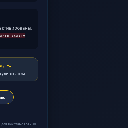
еактивированы.
лить услугу
луг
📢
егулирования.
нию
г
для восстановления