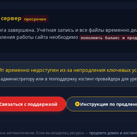
/ сервер
просрочен
нга завершена. Учётная запись и все файлы временно д
вления работы сайта необходимо
пополнить баланс и прод
йт временно недоступен из-за непродления ключевых ус
 администратору или в техподдержку хостинг-провайдера для ур
Связаться с поддержкой
Инструкция по продле
ана автоматически. Если вы владелец ресурса —
продлите домен и хостин