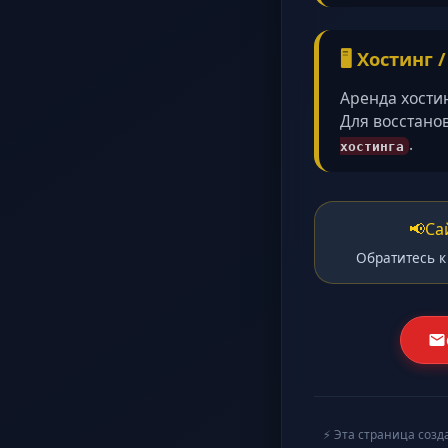
🖥️ Хостинг 
Аренда хости
Для восстано
.
хостинга
📢
Са
Обратитесь к
⚡ Эта страница созд