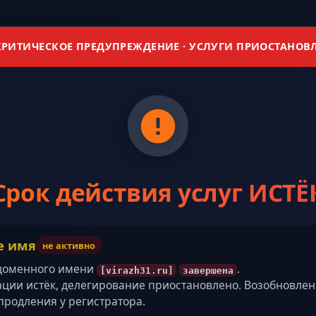
РИТИЧЕСКОЕ ПРЕДУПРЕЖДЕНИЕ · УСЛУГИ ПРИОСТАНОВ
Срок действия услуг ИСТЁ
е имя
не активно
 доменного имени
.
[virazh31.ru]
завершена
ации истёк, делегирование приостановлено. Возобновле
продления у регистратора.