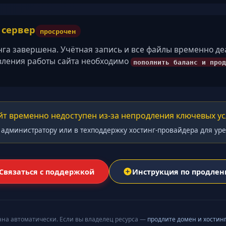
/ сервер
просрочен
нга завершена. Учётная запись и все файлы временно д
вления работы сайта необходимо
пополнить баланс и прод
йт временно недоступен из-за непродления ключевых ус
 администратору или в техподдержку хостинг-провайдера для ур
Связаться с поддержкой
Инструкция по продле
ана автоматически. Если вы владелец ресурса —
продлите домен и хостин